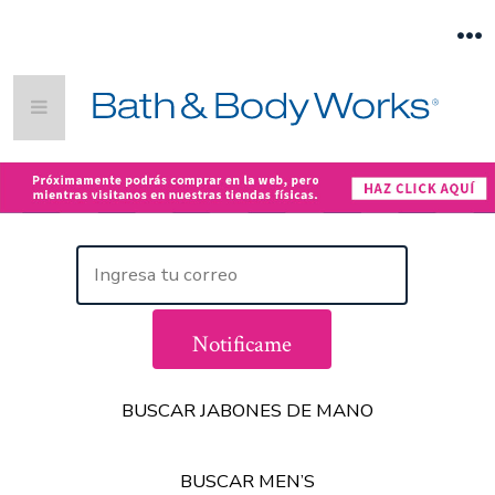
Saltar
al
M
contenido
BUSCAR CUIDADO CORPORAL
BUSCAR VELAS
BUSCAR JABONES DE MANO
BUSCAR MEN’S